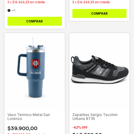
3
x
$16.666,33
sin interés
3
x
$16.666,33
sin interés
+1
COMPRAR
COMPRAR
Vaso Termico Metal San
Zapatillas Sergio Tacchini
Lorenzo
Urbana 8735
$39.900,00
-
42
%
OFF