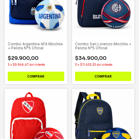
Combo Argentina AFA Mochila
Combo San Lorenzo Mochila +
+ Pelota N°5 Oficial
Pelota N°5 Oficial
$29.900,00
$34.900,00
3
x
$9.966,67
sin interés
3
x
$11.633,33
sin interés
COMPRAR
COMPRAR