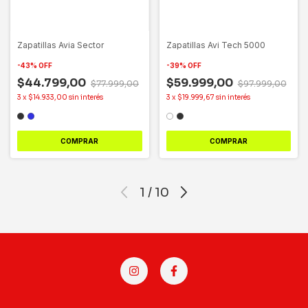
Zapatillas Avia Sector
Zapatillas Avi Tech 5000
-
43
%
OFF
-
39
%
OFF
$44.799,00
$59.999,00
$77.999,00
$97.999,00
3
x
$14.933,00
sin interés
3
x
$19.999,67
sin interés
COMPRAR
COMPRAR
1
/
10