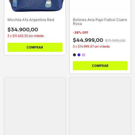
Mochila Afa Argentina Red
Botines Avia Papi Futbol Cuero
Rosa
$34.900,00
-
38
%
OFF
3
x
$11.633,33
sin interés
$44.999,00
$71.999,00
3
x
$14.999,67
sin interés
COMPRAR
COMPRAR