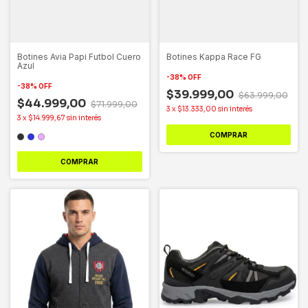
Botines Avia Papi Futbol Cuero
Botines Kappa Race FG
Azul
-
38
%
OFF
-
38
%
OFF
$39.999,00
$63.999,00
$44.999,00
$71.999,00
3
x
$13.333,00
sin interés
3
x
$14.999,67
sin interés
COMPRAR
COMPRAR