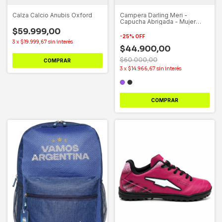
Campera Darling Meri -
Calza Calcio Anubis Oxford
Capucha Abrigada - Mujer
15605
$59.999,00
-
25
%
OFF
3
x
$19.999,67
sin interés
$44.900,00
$60.000,00
COMPRAR
3
x
$14.966,67
sin interés
COMPRAR