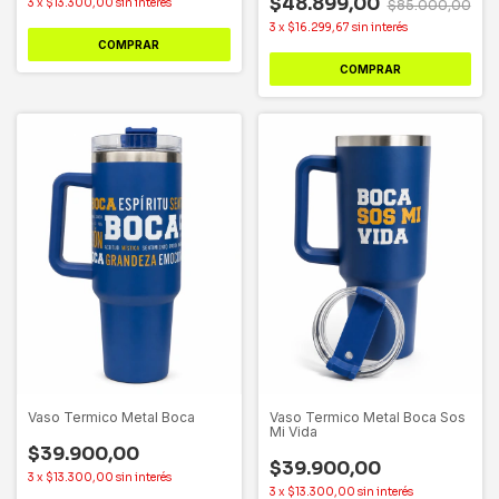
$48.899,00
3
x
$13.300,00
sin interés
$85.000,00
3
x
$16.299,67
sin interés
COMPRAR
Vaso Termico Metal Boca
Vaso Termico Metal Boca Sos
Mi Vida
$39.900,00
$39.900,00
3
x
$13.300,00
sin interés
3
x
$13.300,00
sin interés