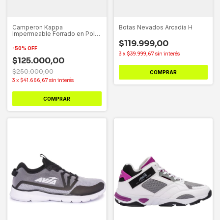
Camperon Kappa
Botas Nevados Arcadia H
Impermeable Forrado en Polar
- Parka Mateo Negro
$119.999,00
-
50
%
OFF
3
x
$39.999,67
sin interés
$125.000,00
$250.000,00
COMPRAR
3
x
$41.666,67
sin interés
COMPRAR