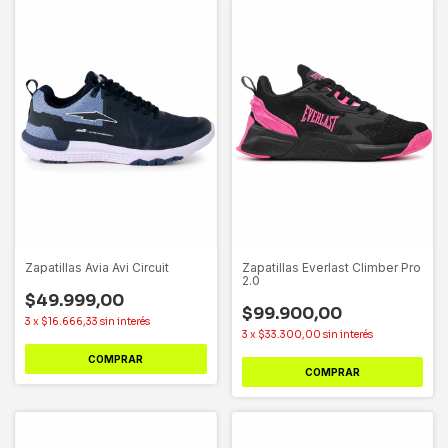
Zapatillas Avia Avi Circuit
Zapatillas Everlast Climber Pro
2.0
$49.999,00
$99.900,00
3
x
$16.666,33
sin interés
3
x
$33.300,00
sin interés
COMPRAR
COMPRAR