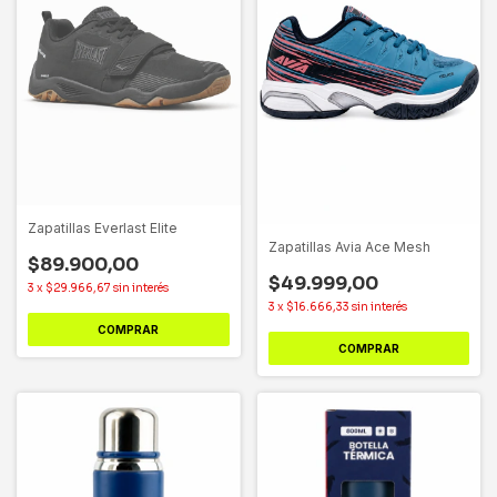
Zapatillas Everlast Elite
Zapatillas Avia Ace Mesh
$89.900,00
$49.999,00
3
x
$29.966,67
sin interés
3
x
$16.666,33
sin interés
COMPRAR
COMPRAR