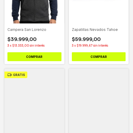
Campera San Lorenzo
Zapatillas Nevados Tahoe
$39.999,00
$59.999,00
3
x
$13.333,00
sin interés
3
x
$19.999,67
sin interés
COMPRAR
COMPRAR
GRATIS