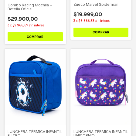
Zueco Marvel Spiderman
Combo Racing Mochila +
Botella Oficial
$19.999,00
$29.900,00
3
x
$6.666,33
sin interés
3
x
$9.966,67
sin interés
COMPRAR
COMPRAR
LUNCHERA TÉRMICA INFANTIL
LUNCHERA TÉRMICA INFANTIL
FUTBOL
UNICORNIO