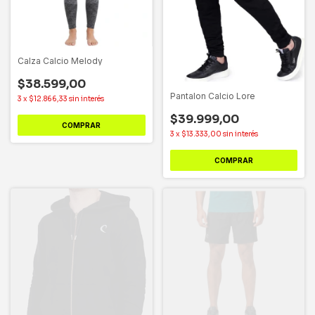
Calza Calcio Melody
$38.599,00
Pantalon Calcio Lore
3
x
$12.866,33
sin interés
$39.999,00
COMPRAR
3
x
$13.333,00
sin interés
COMPRAR