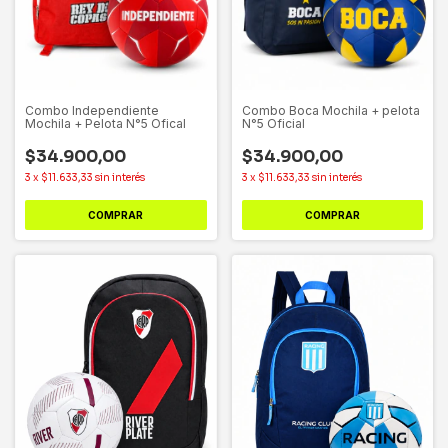
Combo Independiente
Combo Boca Mochila + pelota
Mochila + Pelota N°5 Ofical
N°5 Oficial
$34.900,00
$34.900,00
3
x
$11.633,33
sin interés
3
x
$11.633,33
sin interés
COMPRAR
COMPRAR