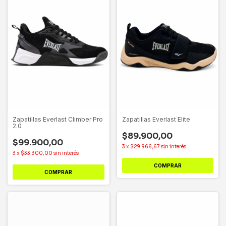
Zapatillas Everlast Climber Pro
Zapatillas Everlast Elite
2.0
$89.900,00
$99.900,00
3
x
$29.966,67
sin interés
3
x
$33.300,00
sin interés
COMPRAR
COMPRAR