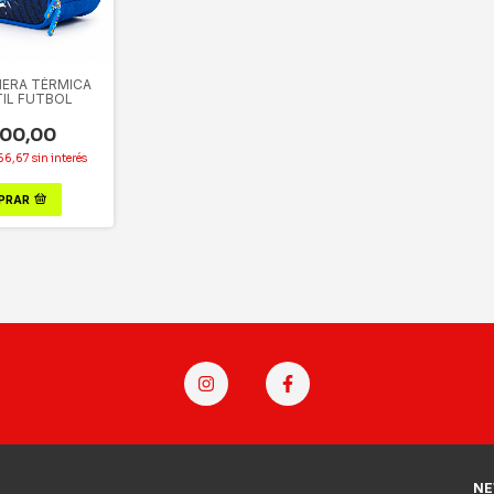
ERA TÉRMICA
TIL FUTBOL
900,00
66,67
sin interés
PRAR
NE