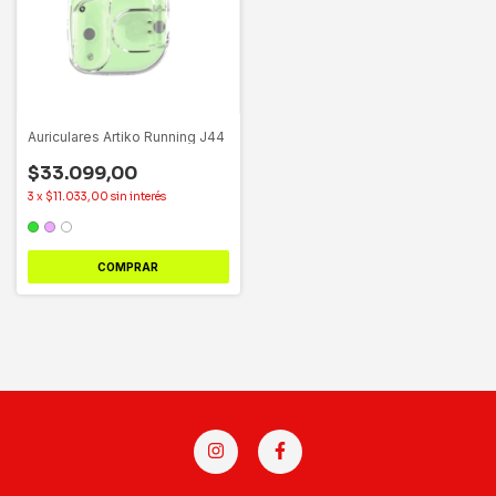
Auriculares Artiko Running J44
$33.099,00
3
x
$11.033,00
sin interés
COMPRAR