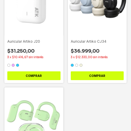
Auricular Artiko J20
Auricular Artiko CJ34
$31.250,00
$36.999,00
3
x
$10.416,67
sin interés
3
x
$12.333,00
sin interés
COMPRAR
COMPRAR