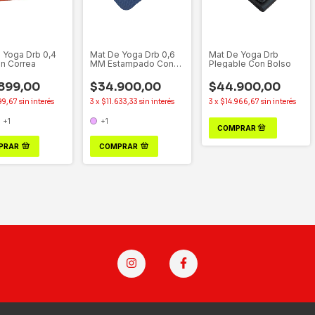
 Yoga Drb 0,4
Mat De Yoga Drb 0,6
Mat De Yoga Drb
n Correa
MM Estampado Con
Plegable Con Bolso
Correa
899,00
$34.900,00
$44.900,00
99,67
sin interés
3
x
$11.633,33
sin interés
3
x
$14.966,67
sin interés
+1
+1
PRAR
COMPRAR