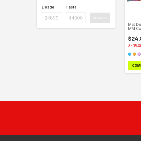
Desde
Hasta
APLICAR
Mat De
MM Co
$24.
3
x
$8.2
COM