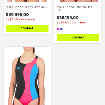
Malla Speed Happy Crab 3459
Malla Speed Enteriza Lisa
9190
$39.999,00
$35.199,00
3
x
$13.333,00
sin interés
3
x
$11.733,00
sin interés
COMPRAR
COMPRAR