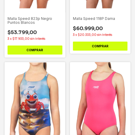
Malla Speed 823p Negro
Malla Speed 118P Dama
Puntos Blancos
$60.999,00
$53.799,00
3
x
$20.333,00
sin interés
3
x
$17.933,00
sin interés
COMPRAR
COMPRAR