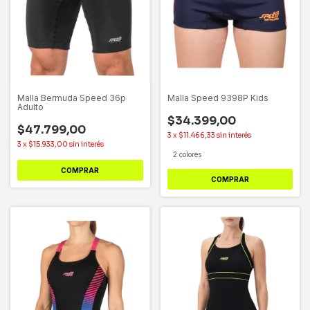
Malla Bermuda Speed 36p
Malla Speed 9398P Kids
Adulto
$34.399,00
$47.799,00
3
x
$11.466,33
sin interés
3
x
$15.933,00
sin interés
2 colores
COMPRAR
COMPRAR