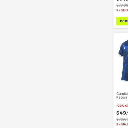
$78.9
3
x
$18.
COM
Camise
Kappa 
2023
-
29
%
O
$49.
$70.0
3
x
$16.