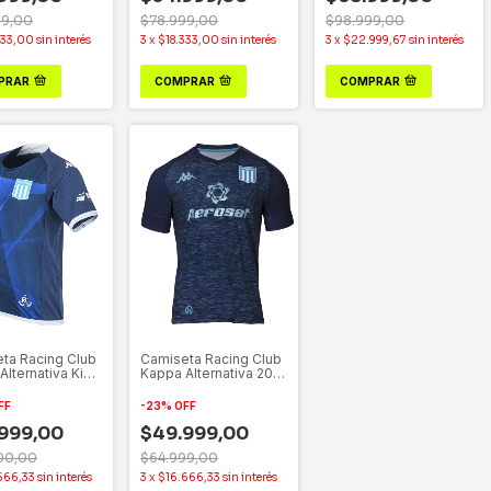
99,00
$78.999,00
$98.999,00
333,00
sin interés
3
x
$18.333,00
sin interés
3
x
$22.999,67
sin interés
PRAR
COMPRAR
COMPRAR
ta Racing Club
Camiseta Racing Club
Alternativa Kids
Kappa Alternativa 2021
Regular
FF
-
23
%
OFF
999,00
$49.999,00
00,00
$64.999,00
666,33
sin interés
3
x
$16.666,33
sin interés