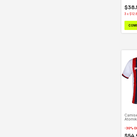
$38.
3
x
$12.
COM
Camise
Atomik
Alterna
-
30
%
O
$54.