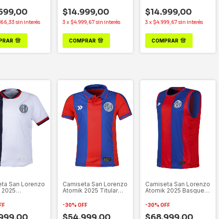
Oficial
Oficial
599,00
$14.999,00
$14.999,00
866,33
sin interés
3
x
$4.999,67
sin interés
3
x
$4.999,67
sin interés
PRAR
COMPRAR
COMPRAR
ta San Lorenzo
Camiseta San Lorenzo
Camiseta San Lorenzo
 2025
Atomik 2025 Titular
Atomik 2025 Basquet
tiva Kids
Kids
Titular
FF
-
30
%
OFF
-
30
%
OFF
999,00
$54.999,00
$68.999,00