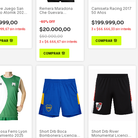
De Juego San
Remera Maradona
Camiseta Racing 2017
o Atomik 2025
Che Guevara
50 Años
Argentina-D10s
999,00
$199.999,00
-
60
%
OFF
$20.000,00
999,67
sin interés
3
x
$66.666,33
sin interés
$50.000,00
PRAR
COMPRAR
3
x
$6.666,67
sin interés
COMPRAR
osa Ferro Lyon
Short Drb Boca
Short Drb River
amiento 2025
Bombonera Licencia
Monumental Licencia