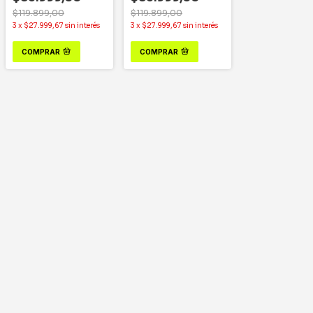
$119.899,00
$119.899,00
3
x
$27.999,67
sin interés
3
x
$27.999,67
sin interés
COMPRAR
COMPRAR