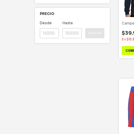
PRECIO
Desde
Hasta
Campe
$39.
APLICAR
3
x
$13.
COM