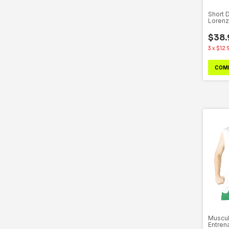
Short 
Lorenz
Kids
$38.
3
x
$12.
COM
Muscul
Entren