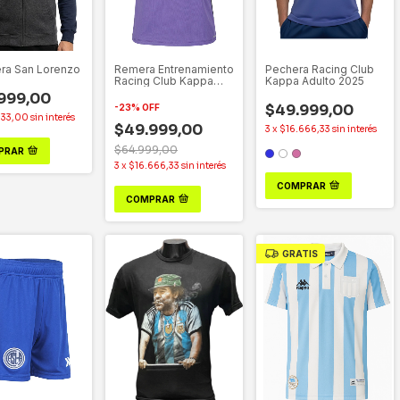
ra San Lorenzo
Remera Entrenamiento
Pechera Racing Club
Racing Club Kappa
Kappa Adulto 2025
2025
999,00
$49.999,00
-
23
%
OFF
333,00
sin interés
$49.999,00
3
x
$16.666,33
sin interés
$64.999,00
PRAR
3
x
$16.666,33
sin interés
COMPRAR
COMPRAR
GRATIS