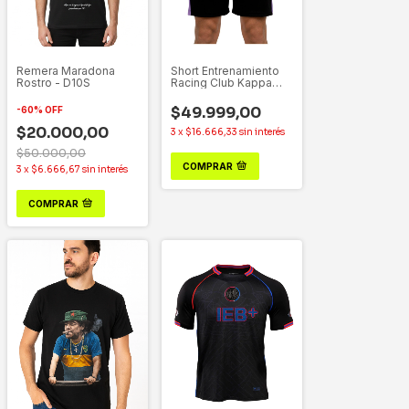
Remera Maradona
Short Entrenamiento
Rostro - D10S
Racing Club Kappa
2025 Adulto
$49.999,00
-
60
%
OFF
$20.000,00
3
x
$16.666,33
sin interés
$50.000,00
COMPRAR
3
x
$6.666,67
sin interés
COMPRAR