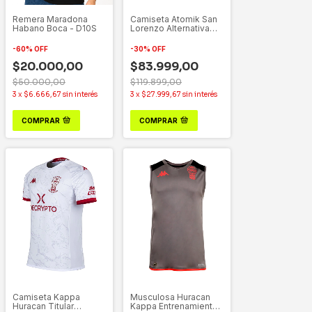
Remera Maradona
Camiseta Atomik San
Habano Boca - D10S
Lorenzo Alternativa
Tercera 2025/6
-
60
%
OFF
-
30
%
OFF
$20.000,00
$83.999,00
$50.000,00
$119.899,00
3
x
$6.666,67
sin interés
3
x
$27.999,67
sin interés
COMPRAR
COMPRAR
Camiseta Kappa
Musculosa Huracan
Huracan Titular
Kappa Entrenamiento