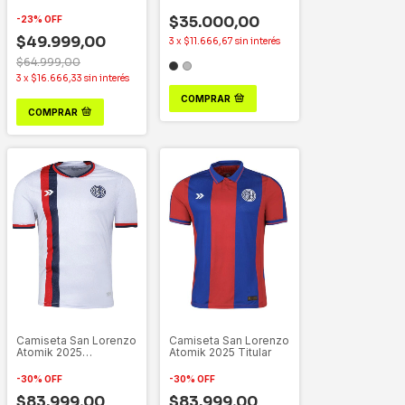
2022/23
2024
$35.000,00
-
23
%
OFF
$49.999,00
3
x
$11.666,67
sin interés
$64.999,00
3
x
$16.666,33
sin interés
COMPRAR
COMPRAR
Camiseta San Lorenzo
Camiseta San Lorenzo
Atomik 2025
Atomik 2025 Titular
Alternativa
-
30
%
OFF
-
30
%
OFF
$83.999,00
$83.999,00