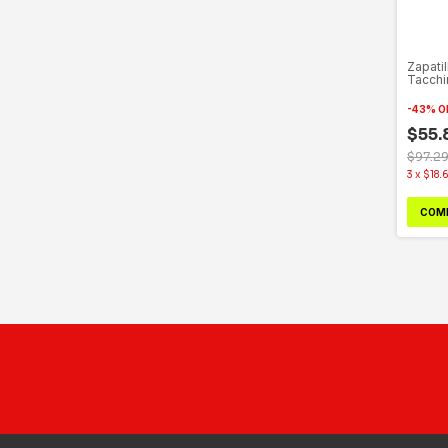
Zapatil
Tacchi
12803
-
43
%
O
$55.
$97.2
3
x
$18.
COM