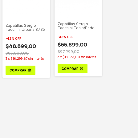
Zapatillas Sergio
Zapatillas Sergio
Tacchini Tenis/Padel
Tacchini Urbana 8735
128035 Lila
-
43
%
OFF
-
42
%
OFF
$55.899,00
$48.899,00
$97.299,00
$85.000,00
3
x
$18.633,00
sin interés
3
x
$16.299,67
sin interés
COMPRAR
COMPRAR