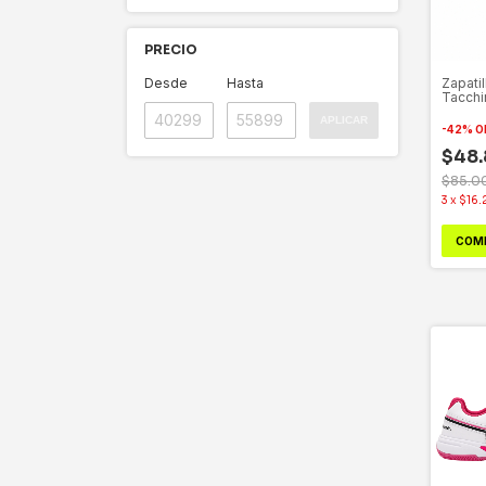
PRECIO
Desde
Hasta
Zapatil
Tacchi
APLICAR
-
42
%
O
$48.
$85.0
3
x
$16.
COM