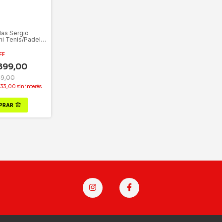
las Sergio
ni Tenis/Padel
5
FF
899,00
99,00
633,00
sin interés
PRAR