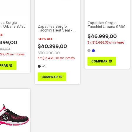
las Sergio
Zapatillas Sergio
Zapatillas Sergio
ni Urbana 8735
Tacchini Urbana 9399
Tacchini Heat Seal -
TALLES GRANDES -
$46.999,00
FF
8902
-
42
%
OFF
899,00
3
x
$15.666,33
sin interés
$40.299,00
00,00
$70.000,00
299,67
sin interés
3
x
$13.433,00
sin interés
COMPRAR
PRAR
+1
COMPRAR