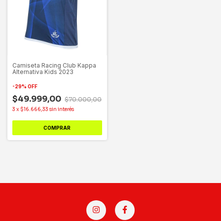
Camiseta Racing Club Kappa
Alternativa Kids 2023
-
29
%
OFF
$49.999,00
$70.000,00
3
x
$16.666,33
sin interés
COMPRAR