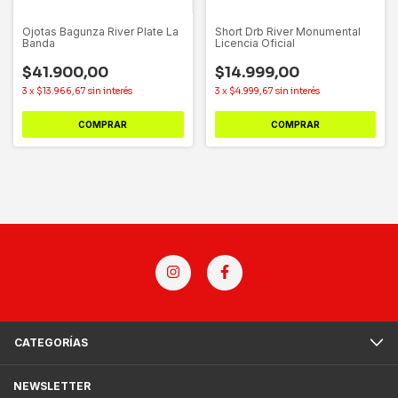
Ojotas Bagunza River Plate La
Short Drb River Monumental
Banda
Licencia Oficial
$41.900,00
$14.999,00
3
x
$13.966,67
sin interés
3
x
$4.999,67
sin interés
COMPRAR
COMPRAR
CATEGORÍAS
NEWSLETTER