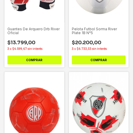
Guantes De Arquero Drb River
Pelota Futbol Sorma River
Oficial
Plate 1B N°5
$13.799,00
$20.200,00
3
x
$4.599,67
sin interés
3
x
$6.733,33
sin interés
COMPRAR
COMPRAR