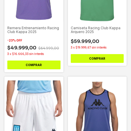
Remera Entrenamiento Racing
Camiseta Racing Club Kappa
Club Kappa 2025
Arquero 2025
$59.999,00
-
23
%
OFF
$49.999,00
3
x
$19.999,67
sin interés
$64.999,00
3
x
$16.666,33
sin interés
COMPRAR
COMPRAR