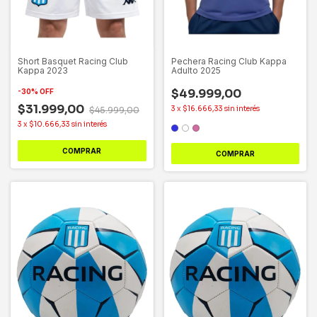
Short Basquet Racing Club
Pechera Racing Club Kappa
Kappa 2023
Adulto 2025
$49.999,00
-
30
%
OFF
$31.999,00
3
x
$16.666,33
sin interés
$45.999,00
3
x
$10.666,33
sin interés
COMPRAR
COMPRAR