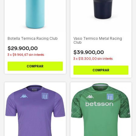
Botella Termica Racing Club
Vaso Termico Metal Racing
Club
$29.900,00
$39.900,00
3
x
$9.966,67
sin interés
3
x
$13.300,00
sin interés