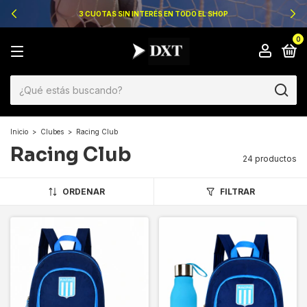
3 CUOTAS SIN INTERÉS EN TODO EL SHOP
0
Inicio
>
Clubes
>
Racing Club
Racing Club
24 productos
ORDENAR
FILTRAR