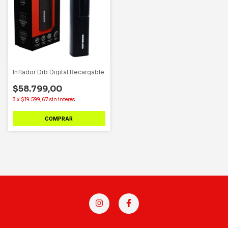
Inflador Drb Digital Recargable
$58.799,00
3
x
$19.599,67
sin interés