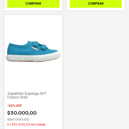
COMPRAR
COMPRAR
Zapatillas Superga 00T
Classic Kids
-
50
%
OFF
$30.000,00
$60.000,00
3
x
$10.000,00
sin interés