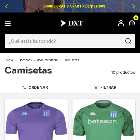
ENVIOS GRATIS A PARTIR DE $129.999
0
Inicio
>
Hombres
>
Indumentaria
>
Camisetas
Camisetas
10 productos
ORDENAR
FILTRAR