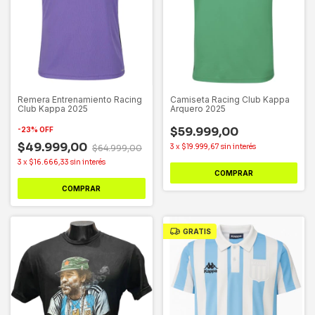
Remera Entrenamiento Racing
Camiseta Racing Club Kappa
Club Kappa 2025
Arquero 2025
$59.999,00
-
23
%
OFF
$49.999,00
3
x
$19.999,67
sin interés
$64.999,00
3
x
$16.666,33
sin interés
COMPRAR
COMPRAR
GRATIS