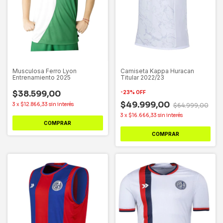
Musculosa Ferro Lyon
Camiseta Kappa Huracan
Entrenamiento 2025
Titular 2022/23
$38.599,00
-
23
%
OFF
$49.999,00
3
x
$12.866,33
sin interés
$64.999,00
3
x
$16.666,33
sin interés
COMPRAR
COMPRAR