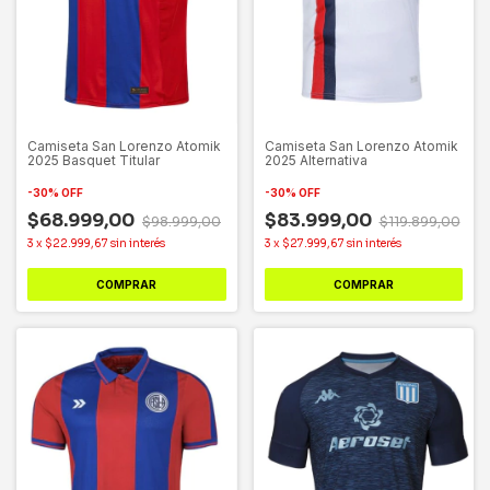
Camiseta San Lorenzo Atomik
Camiseta San Lorenzo Atomik
2025 Basquet Titular
2025 Alternativa
-
30
%
OFF
-
30
%
OFF
$68.999,00
$83.999,00
$98.999,00
$119.899,00
3
x
$22.999,67
sin interés
3
x
$27.999,67
sin interés
COMPRAR
COMPRAR