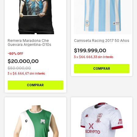
Remera Maradona Che
Camiseta Racing 2017 50 Años
Guevara Argentina-D10s
$199.999,00
-
60
%
OFF
3
x
$66.666,33
sin interés
$20.000,00
$50.000,00
COMPRAR
3
x
$6.666,67
sin interés
COMPRAR