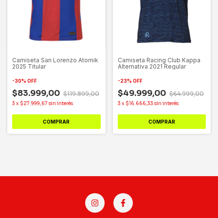
Camiseta San Lorenzo Atomik
Camiseta Racing Club Kappa
2025 Titular
Alternativa 2021 Regular
-
30
%
OFF
-
23
%
OFF
$83.999,00
$49.999,00
$119.899,00
$64.999,00
3
x
$27.999,67
sin interés
3
x
$16.666,33
sin interés
COMPRAR
COMPRAR