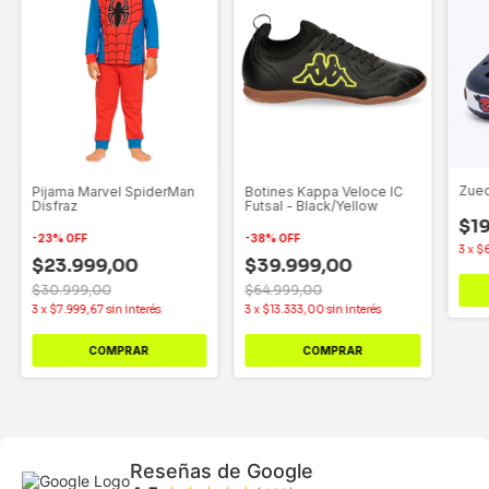
Zuec
Pijama Marvel SpiderMan
Botines Kappa Veloce IC
Disfraz
Futsal - Black/Yellow
$1
-
23
%
OFF
-
38
%
OFF
3
x
$6
$23.999,00
$39.999,00
$30.999,00
$64.999,00
3
x
$7.999,67
sin interés
3
x
$13.333,00
sin interés
COMPRAR
COMPRAR
Reseñas de Google