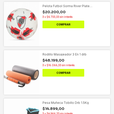
Pelota Futbol Sorma River Plate
Monumental N°5
$20.200,00
3
x
$6.733,33
sin interés
COMPRAR
Rodillo Masajeador 3 En 1 drb
$48.199,00
3
x
$16.066,33
sin interés
COMPRAR
Pesa Muñeca Tobillo Drb 1.5Kg
$14.899,00
3
x
$4.966,33
sin interés