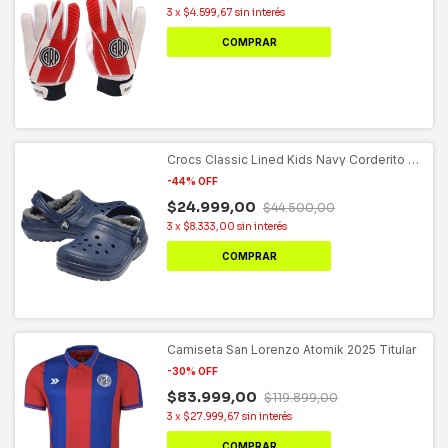
3
x
$4.599,67
sin interés
COMPRAR
Crocs Classic Lined Kids Navy Corderito -
Azul
-
44
%
OFF
$24.999,00
$44.500,00
3
x
$8.333,00
sin interés
COMPRAR
Camiseta San Lorenzo Atomik 2025 Titular
-
30
%
OFF
$83.999,00
$119.899,00
3
x
$27.999,67
sin interés
COMPRAR