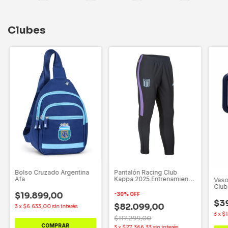
Clubes
Bolso Cruzado Argentina
Pantalón Racing Club
Afa
Kappa 2025 Entrenamiento
Vaso
Slim Fit
Club
$19.899,00
-
30
%
OFF
$3
$82.099,00
3
x
$6.633,00
sin interés
3
x
$
$117.299,00
3
x
$27.366,33
sin interés