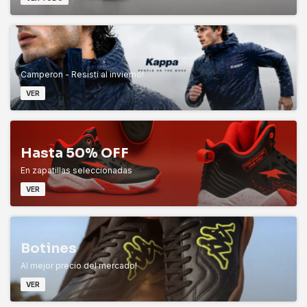
Camperon - Resisti al invierno!
VER
Hasta 50% OFF
En zapatillas seleccionadas
VER
Botines
Al mejor precio del mercado!
VER