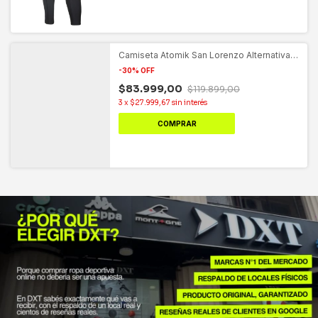
Camiseta Atomik San Lorenzo Alternativa
Tercera 2025/6
-
30
%
OFF
$83.999,00
$119.899,00
3
x
$27.999,67
sin interés
COMPRAR