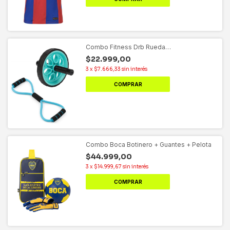
Combo Fitness Drb Rueda
abdominal+Banda Elastica 8
$22.999,00
3
x
$7.666,33
sin interés
COMPRAR
Combo Boca Botinero + Guantes + Pelota
$44.999,00
3
x
$14.999,67
sin interés
COMPRAR