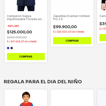
Zapatillas Everlast Climber
Camperon Kappa
Camp
Pro 2.0
Impermeable Forrado en
Polar - Parka Mateo
$3
$99.900,00
-
50
%
OFF
3
x
$1
$125.000,00
3
x
$33.300,00
sin interés
$250.000,00
COMPRAR
3
x
$41.666,67
sin interés
COMPRAR
REGALA PARA EL DIA DEL NIÑO