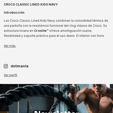
CROCS CLASSIC LINED KIDS NAVY
Introducción
Las Crocs Classic Lined Kids Navy combinan la comodidad térmica de
una pantufla con la resistencia funcional del clog clásico de Crocs. Su
estructura liviana en
Croslite™
ofrece amortiguación suave,
flexibilidad y soporte práctico para el uso diario. El interior con forro
tipo corderito suma abrigo sin perder facilidad de calce, ideal para
casa, salidas, viajes o días frescos. La correa pivotante mejora la
Ver más
sujeción cuando el pie necesita más estabilidad, mientras el diseño
azul navy aporta una estética limpia, versátil y fácil de combinar.
Beneficios clave
dxtmania
•
Confort térmico:
forro interior tipo corderito para mayor abrigo y
Ver perfil
sensación suave al contacto.
•
Amortiguación ligera:
estructura en Croslite™ que aporta
comodidad, flexibilidad y bajo peso.
•
Ajuste seguro:
correa pivotante en talón para usar con más sujeción
o como calce rápido.
•
Tracción diaria:
suela de resina Croslite™ con buen agarre para