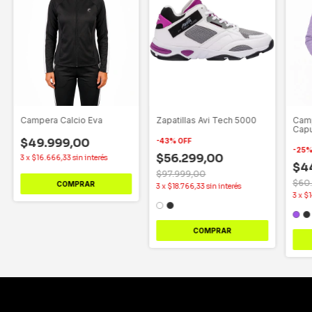
Campera Calcio Eva
Camp
Zapatillas Avi Tech 5000
Capu
156
$49.999,00
-
43
%
OFF
-
25
$56.299,00
3
x
$16.666,33
sin interés
$4
$97.999,00
$60
COMPRAR
3
x
$18.766,33
sin interés
3
x
$1
COMPRAR