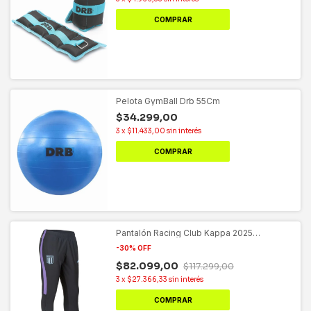
COMPRAR
Pelota GymBall Drb 55Cm
$34.299,00
3
x
$11.433,00
sin interés
COMPRAR
Pantalón Racing Club Kappa 2025
Entrenamiento Slim Fit
-
30
%
OFF
$82.099,00
$117.299,00
3
x
$27.366,33
sin interés
COMPRAR