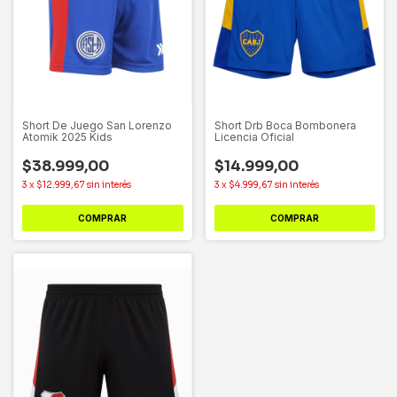
Short De Juego San Lorenzo
Short Drb Boca Bombonera
Atomik 2025 Kids
Licencia Oficial
$38.999,00
$14.999,00
3
x
$12.999,67
sin interés
3
x
$4.999,67
sin interés
COMPRAR
COMPRAR