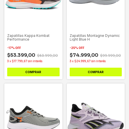
Zapatillas Kappa Kombat
Zapatillas Montagne Dynamic
Performance
Light Blue H
-
17
%
OFF
-
25
%
OFF
$53.399,00
$74.999,00
$63.999,00
$99.999,00
3
x
$17.799,67
sin interés
3
x
$24.999,67
sin interés
COMPRAR
COMPRAR