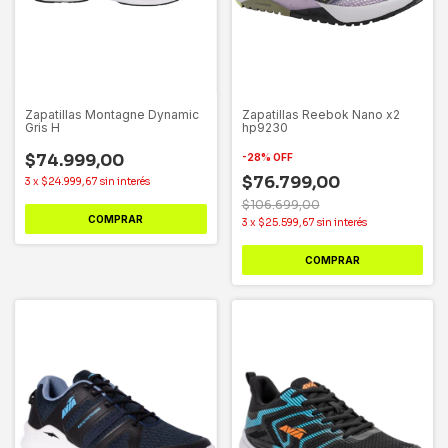
Zapatillas Montagne Dynamic
Zapatillas Reebok Nano x2
Gris H
hp9230
$74.999,00
-
28
%
OFF
$76.799,00
3
x
$24.999,67
sin interés
$106.699,00
COMPRAR
3
x
$25.599,67
sin interés
COMPRAR