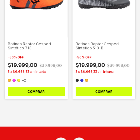
Botines Raptor Cesped
Botines Raptor Cesped
Sintético 713
Sintético 513-B
-
50
%
OFF
-
50
%
OFF
$19.999,00
$19.999,00
$39.998,00
$39.998,00
3
x
$6.666,33
sin interés
3
x
$6.666,33
sin interés
+2
COMPRAR
COMPRAR