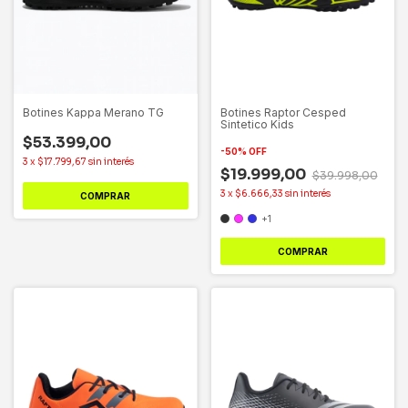
Botines Kappa Merano TG
Botines Raptor Cesped
Sintetico Kids
$53.399,00
-
50
%
OFF
3
x
$17.799,67
sin interés
$19.999,00
$39.998,00
3
x
$6.666,33
sin interés
COMPRAR
+1
COMPRAR