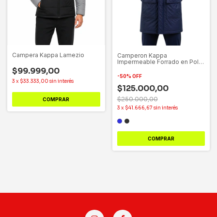
Campera Kappa Lamezio
Camperon Kappa
Impermeable Forrado en Polar
- Parka Mateo
$99.999,00
-
50
%
OFF
3
x
$33.333,00
sin interés
$125.000,00
$250.000,00
COMPRAR
3
x
$41.666,67
sin interés
COMPRAR