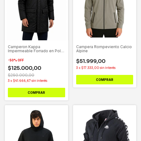
Camperon Kappa
Campera Rompeviento Calcio
Impermeable Forrado en Polar
Alpine
- Parka Mateo Negro
$51.999,00
-
50
%
OFF
$125.000,00
3
x
$17.333,00
sin interés
$250.000,00
COMPRAR
3
x
$41.666,67
sin interés
COMPRAR