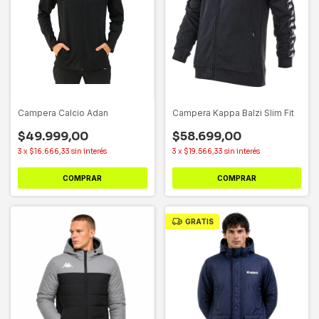
Campera Calcio Adan
Campera Kappa Balzi Slim Fit
$49.999,00
$58.699,00
3
x
$16.666,33
sin interés
3
x
$19.566,33
sin interés
COMPRAR
COMPRAR
GRATIS