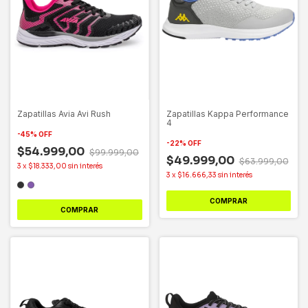
Zapatillas Avia Avi Rush
Zapatillas Kappa Performance
4
-
45
%
OFF
-
22
%
OFF
$54.999,00
$99.999,00
$49.999,00
$63.999,00
3
x
$18.333,00
sin interés
3
x
$16.666,33
sin interés
COMPRAR
COMPRAR