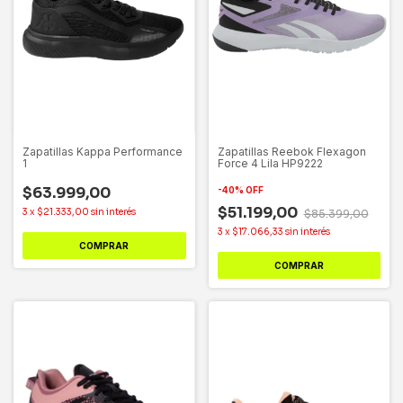
Zapatillas Kappa Performance
Zapatillas Reebok Flexagon
1
Force 4 Lila HP9222
$63.999,00
-
40
%
OFF
$51.199,00
3
x
$21.333,00
sin interés
$85.399,00
3
x
$17.066,33
sin interés
COMPRAR
COMPRAR