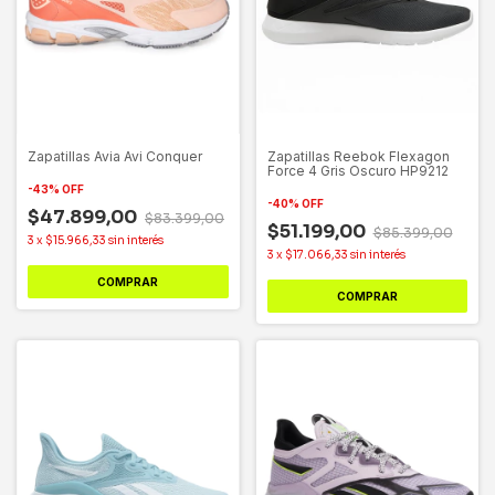
Zapatillas Avia Avi Conquer
Zapatillas Reebok Flexagon
Force 4 Gris Oscuro HP9212
-
43
%
OFF
-
40
%
OFF
$47.899,00
$83.399,00
$51.199,00
$85.399,00
3
x
$15.966,33
sin interés
3
x
$17.066,33
sin interés
COMPRAR
COMPRAR