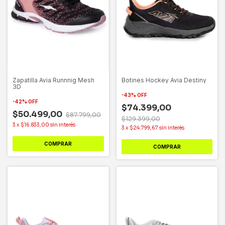
Zapatilla Avia Runnnig Mesh
Botines Hockey Avia Destiny
3D
-
43
%
OFF
-
42
%
OFF
$74.399,00
$50.499,00
$87.799,00
$129.399,00
3
x
$16.833,00
sin interés
3
x
$24.799,67
sin interés
COMPRAR
COMPRAR