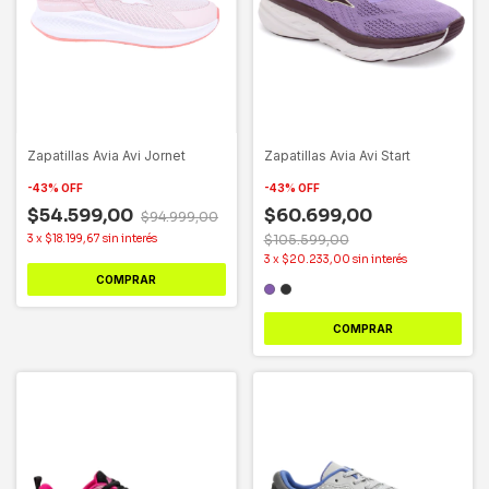
Zapatillas Avia Avi Jornet
Zapatillas Avia Avi Start
-
43
%
OFF
-
43
%
OFF
$54.599,00
$60.699,00
$94.999,00
3
x
$18.199,67
sin interés
$105.599,00
3
x
$20.233,00
sin interés
COMPRAR
COMPRAR