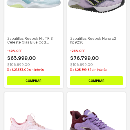
Zapatillas Reebok Hit TR 3
Zapatillas Reebok Nano x2
Celeste Glas Blue Cod
hp9230
HP7967
-
40
%
OFF
-
28
%
OFF
$63.999,00
$76.799,00
$106.699,00
$106.699,00
3
x
$21.333,00
sin interés
3
x
$25.599,67
sin interés
COMPRAR
COMPRAR