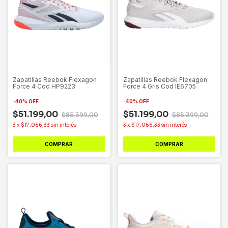
Zapatillas Reebok Flexagon
Zapatillas Reebok Flexagon
Force 4 Cod HP9223
Force 4 Gris Cod IE6705
-
40
%
OFF
-
40
%
OFF
$51.199,00
$51.199,00
$85.399,00
$85.399,00
3
x
$17.066,33
sin interés
3
x
$17.066,33
sin interés
COMPRAR
COMPRAR