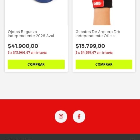
Ojotas Bagunza
Guantes De Arquero Drb
Independiente 2026 Azul
Independiente Oficial
$41.900,00
$13.799,00
3
x
$13.966,67
sin interés
3
x
$4.599,67
sin interés
COMPRAR
COMPRAR