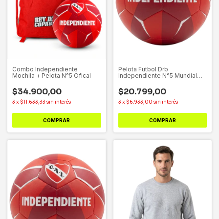
Combo Independiente
Pelota Futbol Drb
Mochila + Pelota N°5 Ofical
Independiente N°5 Mundial
2.0
$34.900,00
$20.799,00
3
x
$11.633,33
sin interés
3
x
$6.933,00
sin interés
COMPRAR
COMPRAR