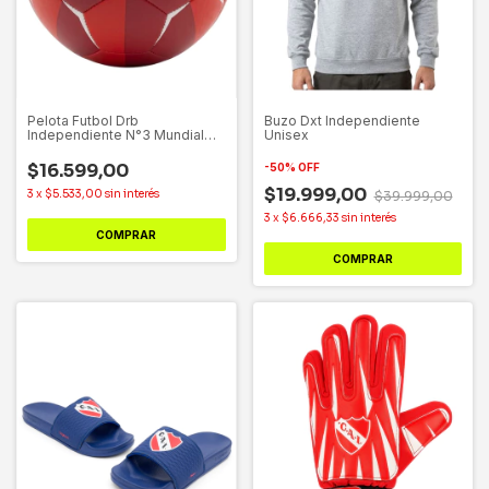
Pelota Futbol Drb
Buzo Dxt Independiente
Independiente N°3 Mundial
Unisex
2.0
$16.599,00
-
50
%
OFF
$19.999,00
3
x
$5.533,00
sin interés
$39.999,00
3
x
$6.666,33
sin interés
COMPRAR
COMPRAR