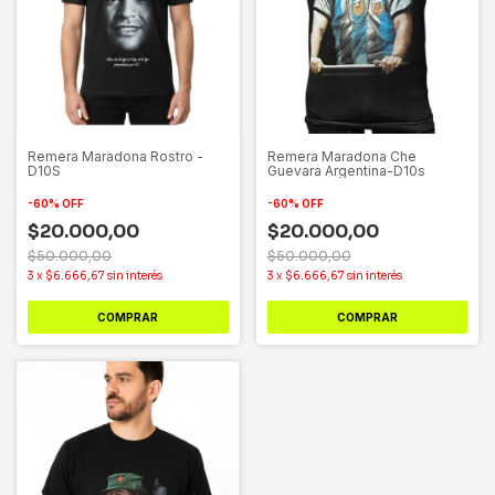
Remera Maradona Rostro -
Remera Maradona Che
D10S
Guevara Argentina-D10s
-
60
%
OFF
-
60
%
OFF
$20.000,00
$20.000,00
$50.000,00
$50.000,00
3
x
$6.666,67
sin interés
3
x
$6.666,67
sin interés
COMPRAR
COMPRAR