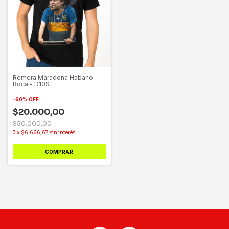
Remera Maradona Habano
Boca - D10S
-
60
%
OFF
$20.000,00
$50.000,00
3
x
$6.666,67
sin interés
COMPRAR