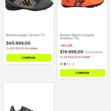
Botines Kappa Termoli TG
Botines Raptor Cesped
Sintético 713
$63.999,00
-
50
%
OFF
3
x
$21.333,00
sin interés
$19.999,00
$39.998,00
3
x
$6.666,33
sin interés
COMPRAR
+2
COMPRAR