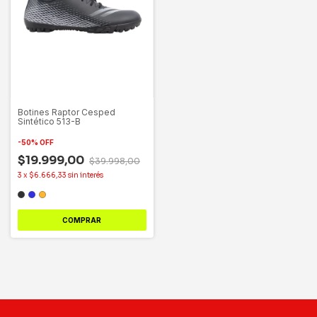
Botines Raptor Cesped
Sintético 513-B
-
50
%
OFF
$19.999,00
$39.998,00
3
x
$6.666,33
sin interés
COMPRAR