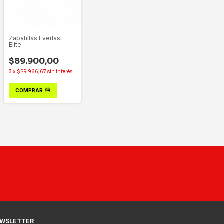
Zapatillas Everlast
Elite
$89.900,00
3
x
$29.966,67
sin interés
COMPRAR
WSLETTER