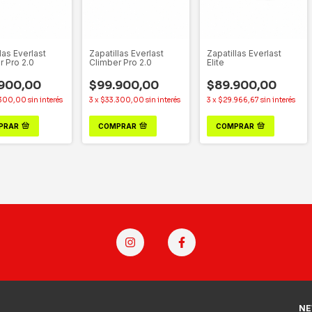
las Everlast
Zapatillas Everlast
Zapatillas Everlast
r Pro 2.0
Climber Pro 2.0
Elite
900,00
$99.900,00
$89.900,00
.300,00
sin interés
3
x
$33.300,00
sin interés
3
x
$29.966,67
sin interés
PRAR
COMPRAR
COMPRAR
NE