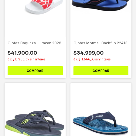
Ojotas Bagunza Huracan 2026
Ojotas Mormaii Backflip 22413
$41.900,00
$34.999,00
3
x
$13.966,67
sin interés
3
x
$11.666,33
sin interés
COMPRAR
COMPRAR