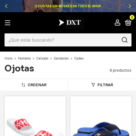
3 CUOTAS SIN INTERÉS EN TODO EL SHOP
0
Inicio
>
Hombres
>
Calzado
>
Sandalias
>
Ojotas
Ojotas
9 productos
ORDENAR
FILTRAR