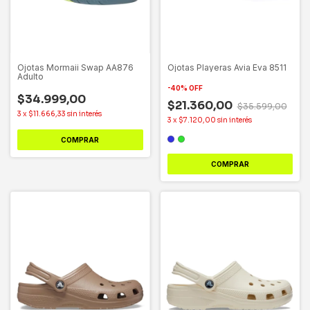
Ojotas Mormaii Swap AA876
Ojotas Playeras Avia Eva 8511
Adulto
-
40
%
OFF
$34.999,00
$21.360,00
$35.599,00
3
x
$11.666,33
sin interés
3
x
$7.120,00
sin interés
COMPRAR
COMPRAR